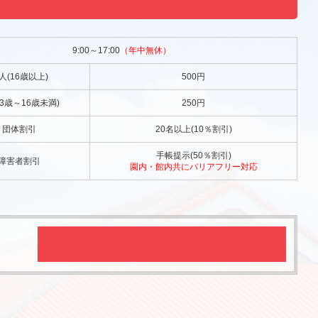
9:00～17:00
（年中無休）
人(16歳以上)
500円
3歳～16歳未満)
250円
団体割引
20名以上(10％割引)
手帳提示(50％割引)
障害者割引
園内・館内共にバリアフリー対応