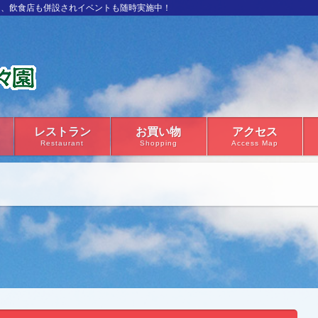
り、飲食店も併設されイベントも随時実施中！
レストラン
お買い物
アクセス
Restaurant
Shopping
Access Map