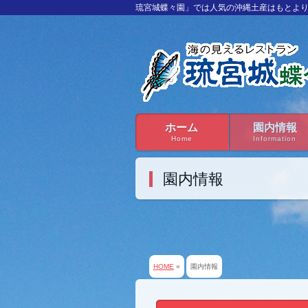
琉宮城蝶々園」では人気の沖縄土産はもとよ
ホーム
園内情報
Home
Information
園内情報
HOME
»
園内情報